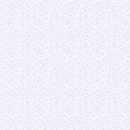
4.3 Vivre pour 
4.4 Bénédiction
4.1 Négation d
On peut remarqu
la dénonciation
fonde sur le ch
ceux-ci. Mais l
aborde des thè
docteurs. C’est
d’avoir une foi
connaissance de
écritures donné
De même le cha
des faux docteu
sur le domaine