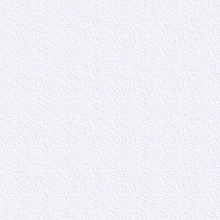
Pour eux tout
Dieu est un die
mécanisme, puis
peut y avoir dif
terre, avec un 
chaque époque.
grâce qui a été 
celle du Royau
Vous pouvez é
dessous.
–
Pour télécharg
sélectionnez "En
–
Pour écouter i