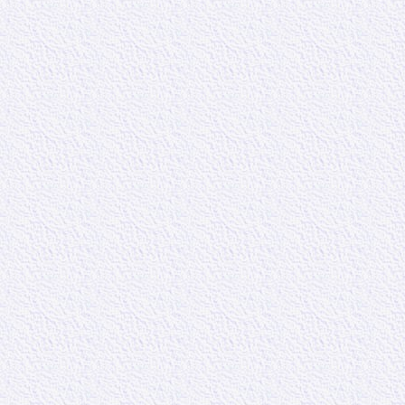
souvent ces fau
Donc nous allo
parfois ces fau
voient uniqueme
1 : Pierre désir
ceux-ci puisse a
2 : Cette saine 
1) Sur les prop
2) Sur le Seig
3) Sur les apôt
3 : Les gens v
derniers temps,