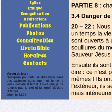
Eglise
PARTIE 8
: cha
Ethique
Evangélisation
3.4 Danger de 
Méditations
Publications
20 – 22 :
Nous p
Photos
un temps la vie
Connaître Dieu
sont ouverts à 
souillures du 
Lire la Bible
Sauveur Jésus-C
Horaires
Contacts
Ensuite ils sont
dire : ce n’est 
Verset du jour :
Quelqu'un pourrait-il se dissimuler dans
mêmes ! Ils ont
des cachettes sans que moi, je ne le
voie? déclare l'Eternel. Est-ce que je ne
l’extérieur, ils
remplis pas le ciel et la terre? déclare
l'Eternel.
mais intérieure
Jérémie 23:24
leur propre refl
Attention donc 