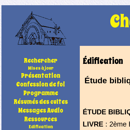
Ch
Édification
Rechercher
Mises à jour
Présentation
Étude bibli
Confession de foi
Programme
Résumés des cultes
Messages Audio
ÉTUDE BIBLI
Ressources
LIVRE
: 2ème É
Edification