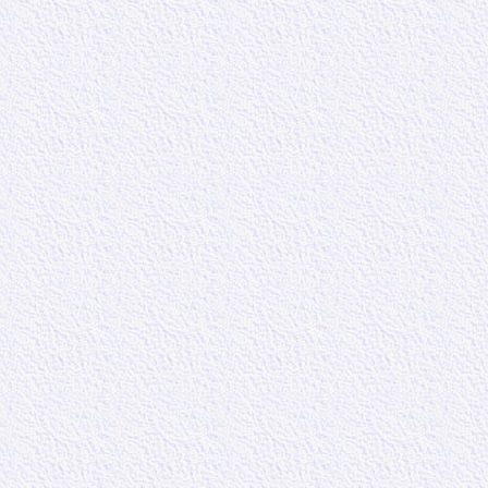
sont les raison
selon leurs prop
ne sont pas mor
dans ce monde, 
enseignements, 
4 : Pour eux, 
création. Ils c
construisent le
pensées et au p
choses de ce mo
seulement le r
cette terre. Ca
de Jésus, de mê
étroitement lié
d’étude pour eu