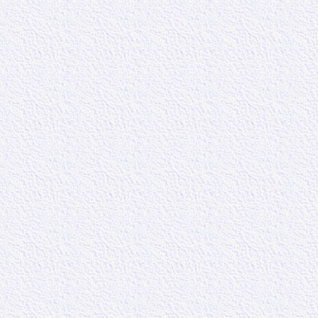
tellement engag
le discernement
enseignants, q
Mieux aurait va
la justice et de
première au jo
22 :
« Il leur es
retourné à ce qu
le bourbier. »
Structure du t
4. Certitude d
4.1 Négation de
4.2 Assurance 