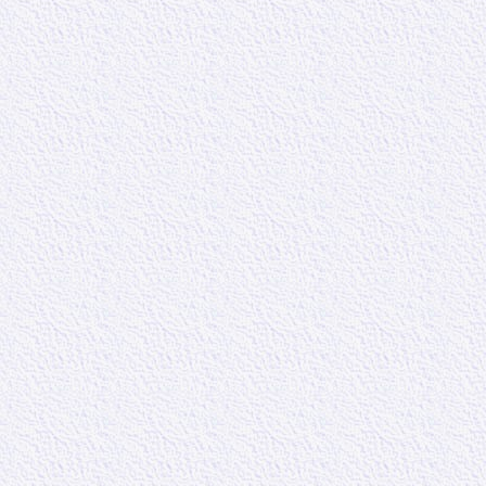
traverse une inj
Mais nous pouv
notre propre ju
seulement enve
collègues de tra
20 – 21
: A lire
« En effet quell
traitements pou
supportez la so
une grâce deva
Nous devons su
du travail. Oui 
versets que nou
c’était ce genr