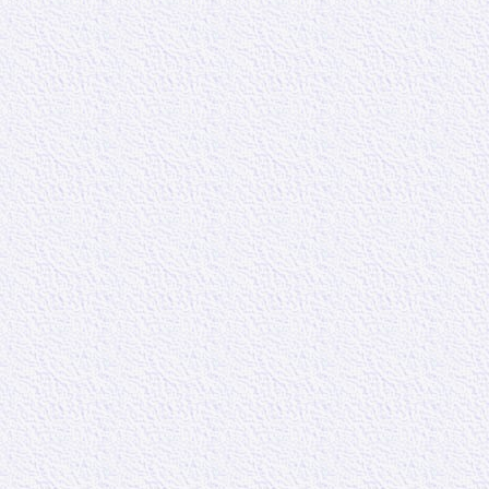
« A cause du S
Notre autorité
mais Dieu lui-
en le nom des
« A toute autori
Le tout ici en 
individuel mais
n’est pas une s
position d’auto
formes d’autori
D’ailleurs la s
Soit au roi, s
dans l’anarchie
société.