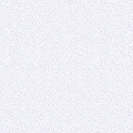
quand nous trav
Les trois verset
que nous pouvon
Seigneur. Si Jé
quelle manière 
compter sur not
En lien avec ce
Luc 18, 7-8 :
« 
crient à lui jour
dis, il leur fer
l’homme viendra 
Nous devons pri
nous passons pa