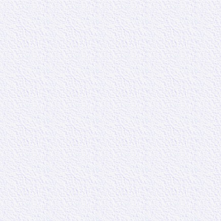
Le Seigneur nous
revient cette d
attendre à lui.
Verset 25 :
Nou
dire, que nous
principes de c
gardien de nos
En conclusion d
avec les autori
écrivait dans u
ne voulait pas 
l’empire romain
Mais nous pouv
qui ont subi la
roi, ou sous un 