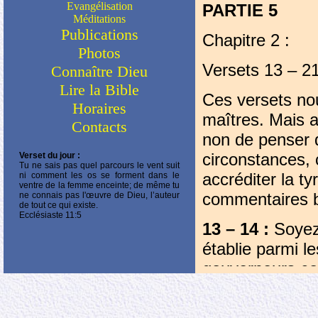
Evangélisation
PARTIE 5
Méditations
Publications
Chapitre 2 :
Photos
Versets 13 – 21
Connaître Dieu
Lire la Bible
Ces versets nou
Horaires
maîtres. Mais a
Contacts
non de penser q
circonstances, 
Verset du jour :
Tu ne sais pas quel parcours le vent suit
accréditer la t
ni comment les os se forment dans le
ventre de la femme enceinte; de même tu
commentaires bi
ne connais pas l'œuvre de Dieu, l’auteur
de tout ce qui existe.
Ecclésiaste 11:5
13 – 14 :
Soyez 
établie parmi l
gouverneurs co
et pour approuv