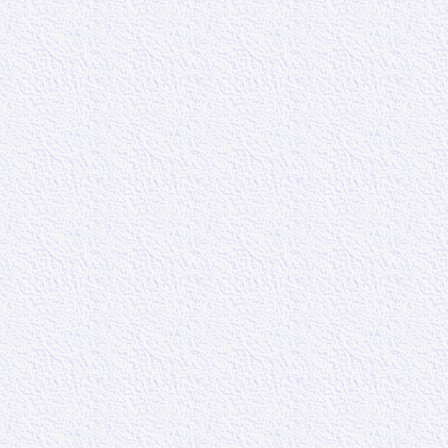
esclaves noirs 
La réponse, je 
monde pour se 
vengeance, ou q
emprunte de jus
la suite des ver
22 – 25 :
A lire
« Lui qui, injuri
point de menace
justement. » (
v
Ces versets no
attitude pacifiq
ne pas cherche
remettant à Die