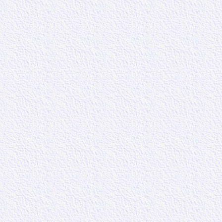
15 – 17
: Car c’
vous réduisiez 
étant libres, sa
méchanceté, ma
Honorez tout le
honorez le roi. 
« En pratiquant
bien, afin d’êt
« Étant libre »
Christ, car nou
tribunaux de ce
Quel avantage 
rechercher à êt
« Honorez tout 