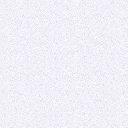
devons donc pas
avoir une attit
que le banquier
18 – 19
: A lire
« Serviteurs, s
Ici le mot maît
a donné le mot 
Donc ce ne son
comme nous le d
caractère diffici
« Car c’est une
C’est une grâce
forcément la p